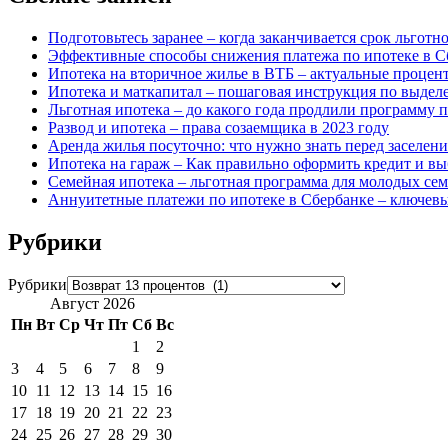
Подготовьтесь заранее – когда заканчивается срок льготно
Эффективные способы снижения платежа по ипотеке в Сб
Ипотека на вторичное жилье в ВТБ – актуальные процент
Ипотека и маткапитал – пошаговая инструкция по выдел
Льготная ипотека – до какого года продлили программу
Развод и ипотека – права созаемщика в 2023 году
Аренда жилья посуточно: что нужно знать перед заселен
Ипотека на гараж – Как правильно оформить кредит и в
Семейная ипотека – льготная программа для молодых сем
Аннуитетные платежи по ипотеке в Сбербанке – ключев
Рубрики
Рубрики
Август 2026
Пн
Вт
Ср
Чт
Пт
Сб
Вс
1
2
3
4
5
6
7
8
9
10
11
12
13
14
15
16
17
18
19
20
21
22
23
24
25
26
27
28
29
30