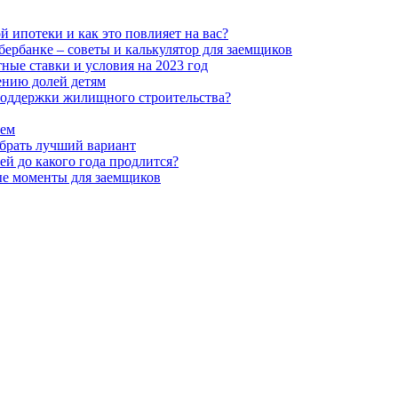
й ипотеки и как это повлияет на вас?
ербанке – советы и калькулятор для заемщиков
ные ставки и условия на 2023 год
ению долей детям
 поддержки жилищного строительства?
ием
ыбрать лучший вариант
ей до какого года продлится?
ые моменты для заемщиков