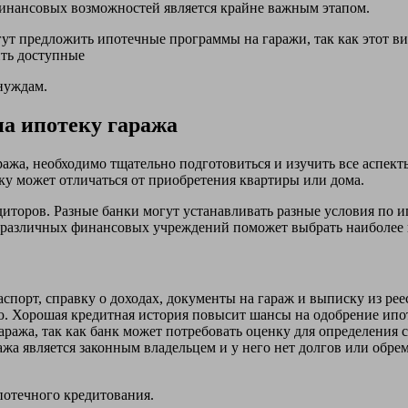
инансовых возможностей является крайне важным этапом.
огут предложить ипотечные программы на гаражи, так как этот в
ить доступные
нуждам.
на ипотеку гаража
аража, необходимо тщательно подготовиться и изучить все аспек
ку может отличаться от приобретения квартиры или дома.
диторов. Разные банки могут устанавливать разные условия по и
различных финансовых учреждений поможет выбрать наиболее 
порт, справку о доходах, документы на гараж и выписку из рее
. Хорошая кредитная история повысит шансы на одобрение ипо
аража, так как банк может потребовать оценку для определения 
ажа является законным владельцем и у него нет долгов или обре
потечного кредитования.