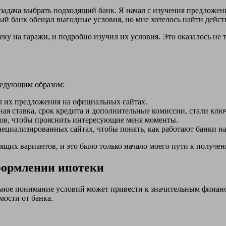
 задача выбрать подходящий банк. Я начал с изучения предложен
ый банк обещал выгодные условия, но мне хотелось найти дейс
еку на гаражи, и подробно изучил их условия. Это оказалось не т
ледующим образом:
ил их предложения на официальных сайтах.
тная ставка, срок кредита и дополнительные комиссии, стали кл
ков, чтобы прояснить интересующие меня моменты.
пециализированных сайтах, чтобы понять, как работают банки на
одящих вариантов, и это было только начало моего пути к получе
формлении ипотеки
льное понимание условий может привести к значительным финан
мости от банка.