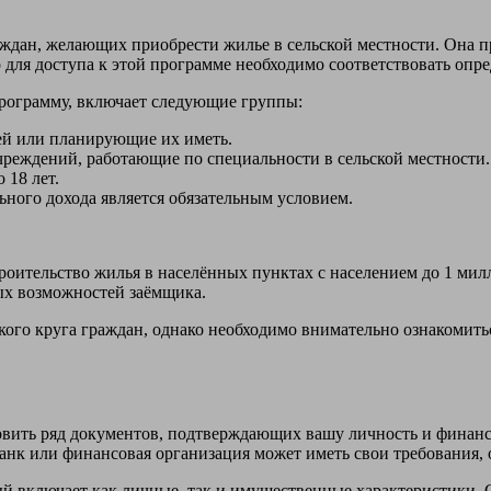
ждан, желающих приобрести жилье в сельской местности. Она п
 для доступа к этой программе необходимо соответствовать опр
программу, включает следующие группы:
тей или планирующие их иметь.
реждений, работающие по специальности в сельской местности.
 18 лет.
ьного дохода является обязательным условием.
роительство жилья в населённых пунктах с населением до 1 мил
ых возможностей заёмщика.
кого круга граждан, однако необходимо внимательно ознакомит
овить ряд документов, подтверждающих вашу личность и финанс
анк или финансовая организация может иметь свои требования,
ый включает как личные, так и имущественные характеристики.