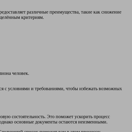
редоставляет различные преимущества, такие как снижение
еделённым критериям.
лиона человек.
ься с условиями и требованиями, чтобы избежать возможных
овую состоятельность. Это поможет ускорить процесс
 однако основные документы остаются неизменными.
 Следующий список поможет вам в этом процессе: