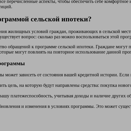
все перечисленные аспекты, чтобы обеспечить себе комфортное
тиций.
ограммой сельской ипотеки?
ения жилищных условий граждан, проживающих в сельской мест
существует вопрос: сколько раз можно воспользоваться этой про
во обращений к программе сельской ипотеки. Граждане могут пов
оторые могут повлиять на повторное использование данной про
программы
 может зависеть от состояния вашей кредитной истории. Если
ть цель, на которую будут направлены средства: покупка новог
вашу платежеспособность, учитывая доходы и наличие других об
бновления и изменения в условиях программы. Это может сущест