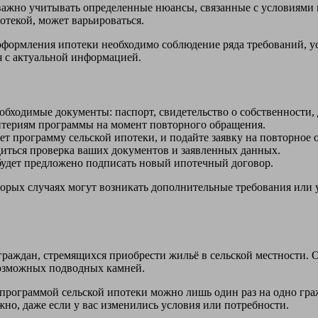
важно учитывать определенные нюансы, связанные с условиями п
отекой, может варьироваться.
 оформления ипотеки необходимо соблюдение ряда требований, у
ся с актуальной информацией.
необходимые документы: паспорт, свидетельство о собственност
ритериям программы на момент повторного обращения.
т программу сельской ипотеки, и подайте заявку на повторное 
диться проверка ваших документов и заявленных данных.
 будет предложено подписать новый ипотечный договор.
орых случаях могут возникать дополнительные требования или у
граждан, стремящихся приобрести жильё в сельской местности. 
возможных подводных камней.
 программой сельской ипотеки можно лишь один раз на одно гра
но, даже если у вас изменились условия или потребности.