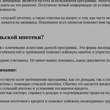
 заемщиков, является частота использования программы. Многи
 влиять на это решение. Получение четкой информации об усло
можности.
ельской ипотеки, а также ответим на вопрос о том, как часто 
ва ложатся на заемщика. Понимание всех нюансов поможет вам 
льской ипотеки?
ься с ключевыми аспектами данной программы. Эта форма жилищ
особенностей и требований поможет избежать ошибок и упростит
одимо учитывать. Не менее важно понимать, какие документы п
нимание:
етствуете всем требованиям программы, как по доходам, так и п
етены с помощью сельской ипотеки. Обычно это касается жилых 
 сельской ипотеке и условиями погашения кредита.
ие как паспорт, справка о доходах и подтверждение права на п
ления ипотечного кредита и поможет избежать неожиданных тру