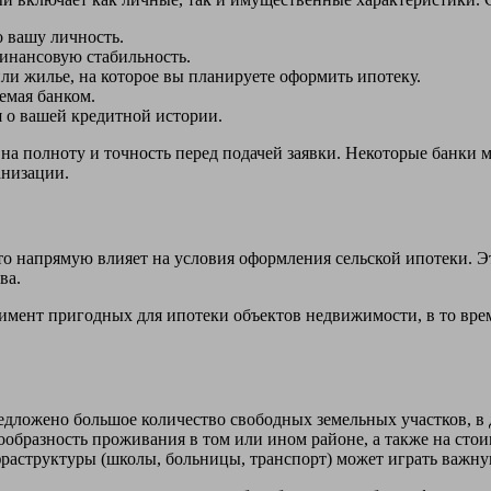
о вашу личность.
инансовую стабильность.
ли жилье, на которое вы планируете оформить ипотеку.
емая банком.
 о вашей кредитной истории.
 на полноту и точность перед подачей заявки. Некоторые банки
анизации.
о напрямую влияет на условия оформления сельской ипотеки. Эт
ва.
имент пригодных для ипотеки объектов недвижимости, в то вре
дложено большое количество свободных земельных участков, в д
образность проживания в том или ином районе, а также на стои
раструктуры (школы, больницы, транспорт) может играть важну